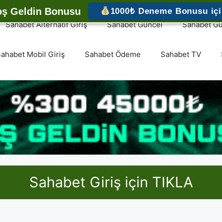
oş Geldin Bonusu
1000₺ Deneme Bonusu iç
Sahabet Alternatif Giriş
Sahabet Güncel
Sahabet Gü
ahabet Mobil Giriş
Sahabet Ödeme
Sahabet TV
Sahabet Giriş için TIKLA