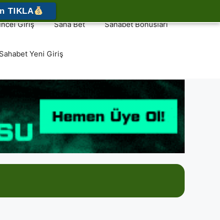
in TIKLA
ncel Giriş
Saha Bet
Sahabet Bonusları
Sahabet Yeni Giriş