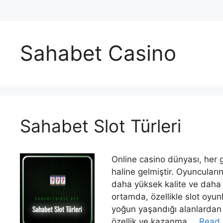
Sahabet Casino
Sahabet Slot Türleri
Online casino dünyası, her 
haline gelmiştir. Oyuncuların 
daha yüksek kalite ve daha 
ortamda, özellikle slot oyunl
yoğun yaşandığı alanlardan b
özellik ve kazanma …
Read