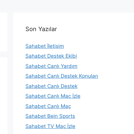
Son Yazılar
Sahabet İletişim
Sahabet Destek Ekibi
Sahabet Canlı Yardım
Sahabet Canlı Destek Konuları
Sahabet Canlı Destek
Sahabet Canlı Maç İzle
Sahabet Canlı Maç
Sahabet Bein Sports
Sahabet TV Maç İzle