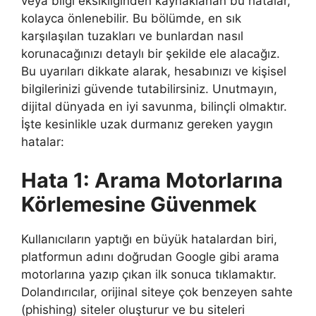
veya bilgi eksikliğinden kaynaklanan bu hatalar,
kolayca önlenebilir. Bu bölümde, en sık
karşılaşılan tuzakları ve bunlardan nasıl
korunacağınızı detaylı bir şekilde ele alacağız.
Bu uyarıları dikkate alarak, hesabınızı ve kişisel
bilgilerinizi güvende tutabilirsiniz. Unutmayın,
dijital dünyada en iyi savunma, bilinçli olmaktır.
İşte kesinlikle uzak durmanız gereken yaygın
hatalar:
Hata 1: Arama Motorlarına
Körlemesine Güvenmek
Kullanıcıların yaptığı en büyük hatalardan biri,
platformun adını doğrudan Google gibi arama
motorlarına yazıp çıkan ilk sonuca tıklamaktır.
Dolandırıcılar, orijinal siteye çok benzeyen sahte
(phishing) siteler oluşturur ve bu siteleri