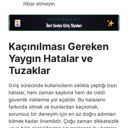
itibar etmeyin.
Kaçınılması Gereken
Yaygın Hatalar ve
Tuzaklar
Giriş sürecinde kullanıcıların sıklıkla yaptığı bazı
hatalar, hem zaman kaybına hem de ciddi
güvenlik risklerine yol açabilir. Bu hataların
farkında olmak ve bunlardan kaçınmak,
sorunsuz bir deneyim için en az doğru adımları
bilmek kadar önemlidir. Çoğu zaman dikkatsizlik