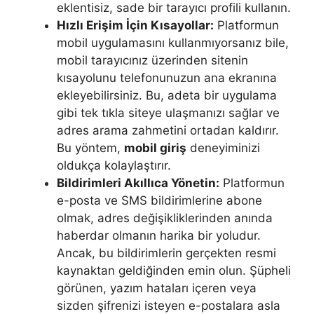
eklentisiz, sade bir tarayıcı profili kullanın.
Hızlı Erişim İçin Kısayollar:
Platformun
mobil uygulamasını kullanmıyorsanız bile,
mobil tarayıcınız üzerinden sitenin
kısayolunu telefonunuzun ana ekranına
ekleyebilirsiniz. Bu, adeta bir uygulama
gibi tek tıkla siteye ulaşmanızı sağlar ve
adres arama zahmetini ortadan kaldırır.
Bu yöntem,
mobil giriş
deneyiminizi
oldukça kolaylaştırır.
Bildirimleri Akıllıca Yönetin:
Platformun
e-posta ve SMS bildirimlerine abone
olmak, adres değişikliklerinden anında
haberdar olmanın harika bir yoludur.
Ancak, bu bildirimlerin gerçekten resmi
kaynaktan geldiğinden emin olun. Şüpheli
görünen, yazım hataları içeren veya
sizden şifrenizi isteyen e-postalara asla