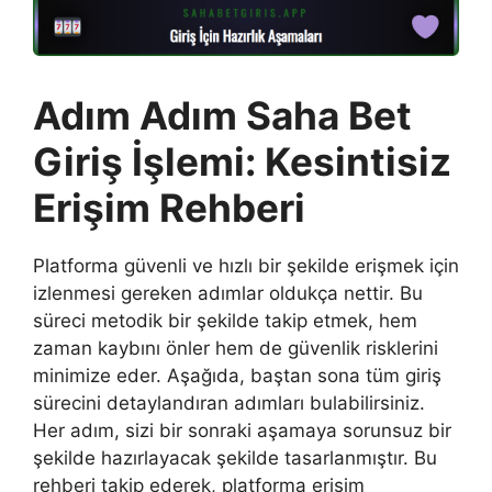
Adım Adım Saha Bet
Giriş İşlemi: Kesintisiz
Erişim Rehberi
Platforma güvenli ve hızlı bir şekilde erişmek için
izlenmesi gereken adımlar oldukça nettir. Bu
süreci metodik bir şekilde takip etmek, hem
zaman kaybını önler hem de güvenlik risklerini
minimize eder. Aşağıda, baştan sona tüm giriş
sürecini detaylandıran adımları bulabilirsiniz.
Her adım, sizi bir sonraki aşamaya sorunsuz bir
şekilde hazırlayacak şekilde tasarlanmıştır. Bu
rehberi takip ederek, platforma erişim