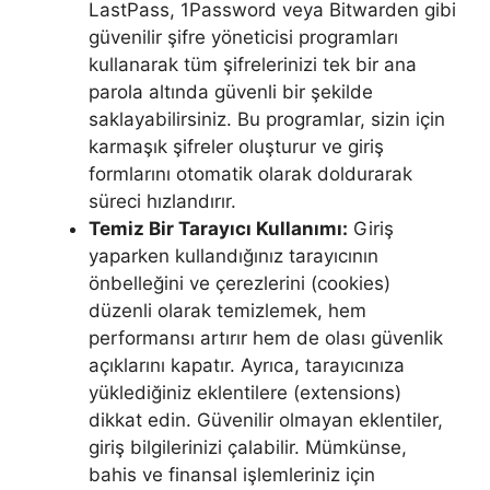
LastPass, 1Password veya Bitwarden gibi
güvenilir şifre yöneticisi programları
kullanarak tüm şifrelerinizi tek bir ana
parola altında güvenli bir şekilde
saklayabilirsiniz. Bu programlar, sizin için
karmaşık şifreler oluşturur ve giriş
formlarını otomatik olarak doldurarak
süreci hızlandırır.
Temiz Bir Tarayıcı Kullanımı:
Giriş
yaparken kullandığınız tarayıcının
önbelleğini ve çerezlerini (cookies)
düzenli olarak temizlemek, hem
performansı artırır hem de olası güvenlik
açıklarını kapatır. Ayrıca, tarayıcınıza
yüklediğiniz eklentilere (extensions)
dikkat edin. Güvenilir olmayan eklentiler,
giriş bilgilerinizi çalabilir. Mümkünse,
bahis ve finansal işlemleriniz için