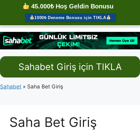
İçeriğe
45.000₺ Hoş Geldin Bonusu
atla
Menü
1000₺ Deneme Bonusu için TIKLA
Sahabet Giriş için TIKLA
Sahabet
»
Saha Bet Giriş
Saha Bet Giriş