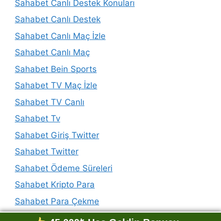
Sahabet Canlı Destek Konuları
Sahabet Canlı Destek
Sahabet Canlı Maç İzle
Sahabet Canlı Maç
Sahabet Bein Sports
Sahabet TV Maç İzle
Sahabet TV Canlı
Sahabet Tv
Sahabet Giriş Twitter
Sahabet Twitter
Sahabet Ödeme Süreleri
Sahabet Kripto Para
Sahabet Para Çekme
Sahabet Para Yatırma