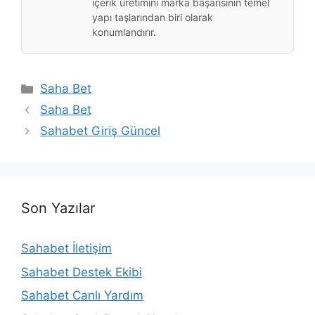
içerik üretimini marka başarısının temel
yapı taşlarından biri olarak
konumlandırır.
Kategoriler
Saha Bet
Saha Bet
Sahabet Giriş Güncel
Son Yazılar
Sahabet İletişim
Sahabet Destek Ekibi
Sahabet Canlı Yardım