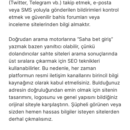
(Twitter, Telegram vb.) takip etmek, e-posta
veya SMS yoluyla gönderilen bildirimleri kontrol
etmek ve güvenilir bahis forumları veya
inceleme sitelerinden bilgi almaktır.
Doğrudan arama motorlarına “Saha bet giriş”
yazmak bazen yanıltıcı olabilir, çünkü
dolandırıcılar sahte siteleri arama sonuçlarında
üst sıralara çıkarmak için SEO teknikleri
kullanabilirler. Bu nedenle, her zaman
platformun resmi iletişim kanallarını birincil bilgi
kaynağınız olarak kabul etmelisiniz. Bulduğunuz
adresin doğruluğundan emin olmak için sitenin
tasarımını, logosunu ve genel yapısını bildiğiniz
orijinal siteyle karşılaştırın. Şüpheli görünen veya
sizden hemen hassas bilgiler isteyen sitelerden
derhal çıkmalısınız.