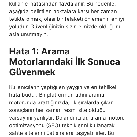
kullanıcı hatasından faydalanır. Bu nedenle,
aşağıda belirtilen noktalara karşı her zaman
tetikte olmak, olası bir felaketi önlemenin en iyi
yoludur. Güvenliğinizin sizin elinizde olduğunu
asla unutmayın.
Hata 1: Arama
Motorlarındaki İlk Sonuca
Güvenmek
Kullanıcıların yaptığı en yaygın ve en tehlikeli
hata budur. Bir platformun adını arama
motorunda arattığınızda, ilk sıralarda çıkan
sonuçların her zaman resmi site olduğu
varsayımı yanlıştır. Dolandırıcılar, arama motoru
optimizasyonu (SEO) tekniklerini kullanarak
sahte sitelerini üst sıralara taşıyabilirler. Bu