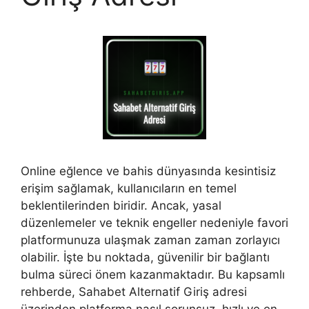
Online eğlence ve bahis dünyasında kesintisiz
erişim sağlamak, kullanıcıların en temel
beklentilerinden biridir. Ancak, yasal
düzenlemeler ve teknik engeller nedeniyle favori
platformunuza ulaşmak zaman zaman zorlayıcı
olabilir. İşte bu noktada, güvenilir bir bağlantı
bulma süreci önem kazanmaktadır. Bu kapsamlı
rehberde, Sahabet Alternatif Giriş adresi
üzerinden platforma nasıl sorunsuz, hızlı ve en