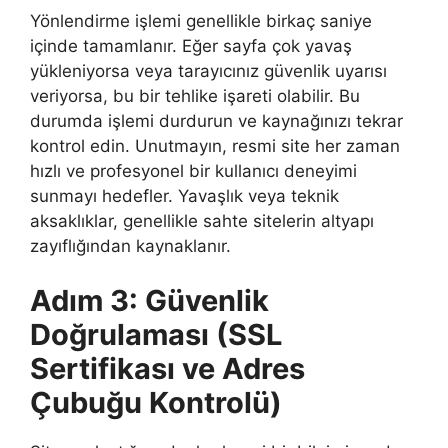
Yönlendirme işlemi genellikle birkaç saniye
içinde tamamlanır. Eğer sayfa çok yavaş
yükleniyorsa veya tarayıcınız güvenlik uyarısı
veriyorsa, bu bir tehlike işareti olabilir. Bu
durumda işlemi durdurun ve kaynağınızı tekrar
kontrol edin. Unutmayın, resmi site her zaman
hızlı ve profesyonel bir kullanıcı deneyimi
sunmayı hedefler. Yavaşlık veya teknik
aksaklıklar, genellikle sahte sitelerin altyapı
zayıflığından kaynaklanır.
Adım 3: Güvenlik
Doğrulaması (SSL
Sertifikası ve Adres
Çubuğu Kontrolü)