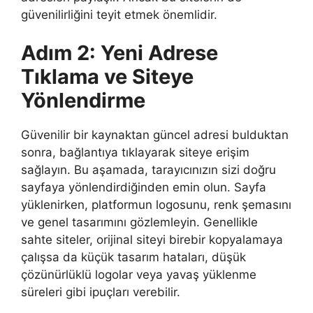
güvenilirliğini teyit etmek önemlidir.
Adım 2: Yeni Adrese
Tıklama ve Siteye
Yönlendirme
Güvenilir bir kaynaktan güncel adresi bulduktan
sonra, bağlantıya tıklayarak siteye erişim
sağlayın. Bu aşamada, tarayıcınızın sizi doğru
sayfaya yönlendirdiğinden emin olun. Sayfa
yüklenirken, platformun logosunu, renk şemasını
ve genel tasarımını gözlemleyin. Genellikle
sahte siteler, orijinal siteyi birebir kopyalamaya
çalışsa da küçük tasarım hataları, düşük
çözünürlüklü logolar veya yavaş yüklenme
süreleri gibi ipuçları verebilir.