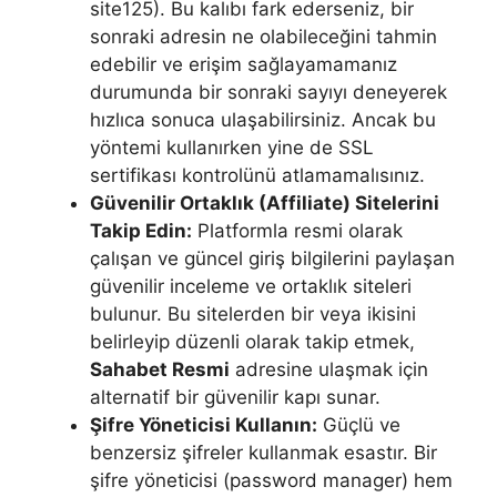
site125). Bu kalıbı fark ederseniz, bir
sonraki adresin ne olabileceğini tahmin
edebilir ve erişim sağlayamamanız
durumunda bir sonraki sayıyı deneyerek
hızlıca sonuca ulaşabilirsiniz. Ancak bu
yöntemi kullanırken yine de SSL
sertifikası kontrolünü atlamamalısınız.
Güvenilir Ortaklık (Affiliate) Sitelerini
Takip Edin:
Platformla resmi olarak
çalışan ve güncel giriş bilgilerini paylaşan
güvenilir inceleme ve ortaklık siteleri
bulunur. Bu sitelerden bir veya ikisini
belirleyip düzenli olarak takip etmek,
Sahabet Resmi
adresine ulaşmak için
alternatif bir güvenilir kapı sunar.
Şifre Yöneticisi Kullanın:
Güçlü ve
benzersiz şifreler kullanmak esastır. Bir
şifre yöneticisi (password manager) hem