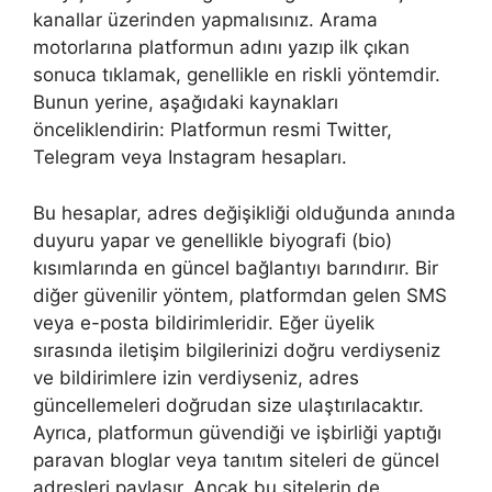
kanallar üzerinden yapmalısınız. Arama
motorlarına platformun adını yazıp ilk çıkan
sonuca tıklamak, genellikle en riskli yöntemdir.
Bunun yerine, aşağıdaki kaynakları
önceliklendirin: Platformun resmi Twitter,
Telegram veya Instagram hesapları.
Bu hesaplar, adres değişikliği olduğunda anında
duyuru yapar ve genellikle biyografi (bio)
kısımlarında en güncel bağlantıyı barındırır. Bir
diğer güvenilir yöntem, platformdan gelen SMS
veya e-posta bildirimleridir. Eğer üyelik
sırasında iletişim bilgilerinizi doğru verdiyseniz
ve bildirimlere izin verdiyseniz, adres
güncellemeleri doğrudan size ulaştırılacaktır.
Ayrıca, platformun güvendiği ve işbirliği yaptığı
paravan bloglar veya tanıtım siteleri de güncel
adresleri paylaşır. Ancak bu sitelerin de