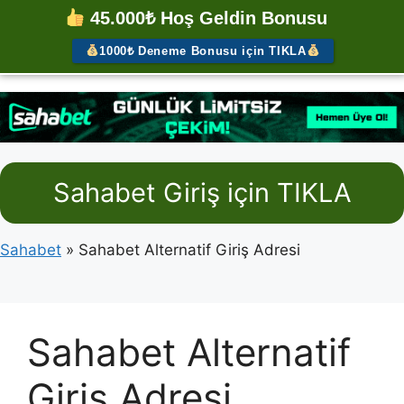
İçeriğe
45.000₺ Hoş Geldin Bonusu
atla
Menü
1000₺ Deneme Bonusu için TIKLA
Sahabet Giriş için TIKLA
Sahabet
»
Sahabet Alternatif Giriş Adresi
Sahabet Alternatif
Giriş Adresi