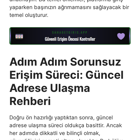
yaparken başınızın ağrımamasını sağlayacak bir
temel oluşturur.
Adım Adım Sorunsuz
Erişim Süreci: Güncel
Adrese Ulaşma
Rehberi
Doğru ön hazırlığı yaptıktan sonra, güncel
adrese ulaşma süreci oldukça basittir. Ancak
her adımda dikkatli ve bilinçli olmak,