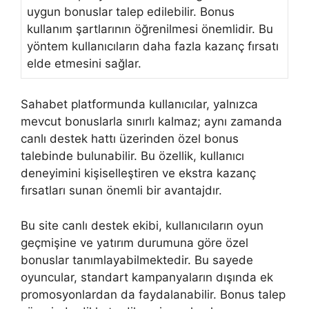
uygun bonuslar talep edilebilir. Bonus
kullanım şartlarının öğrenilmesi önemlidir. Bu
yöntem kullanıcıların daha fazla kazanç fırsatı
elde etmesini sağlar.
Sahabet platformunda kullanıcılar, yalnızca
mevcut bonuslarla sınırlı kalmaz; aynı zamanda
canlı destek hattı üzerinden özel bonus
talebinde bulunabilir. Bu özellik, kullanıcı
deneyimini kişiselleştiren ve ekstra kazanç
fırsatları sunan önemli bir avantajdır.
Bu site canlı destek ekibi, kullanıcıların oyun
geçmişine ve yatırım durumuna göre özel
bonuslar tanımlayabilmektedir. Bu sayede
oyuncular, standart kampanyaların dışında ek
promosyonlardan da faydalanabilir. Bonus talep