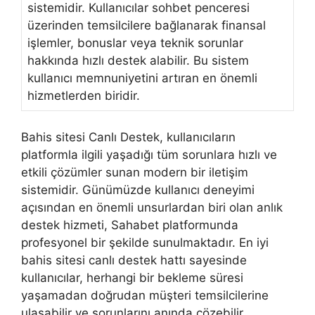
sistemidir. Kullanıcılar sohbet penceresi
üzerinden temsilcilere bağlanarak finansal
işlemler, bonuslar veya teknik sorunlar
hakkında hızlı destek alabilir. Bu sistem
kullanıcı memnuniyetini artıran en önemli
hizmetlerden biridir.
Bahis sitesi Canlı Destek, kullanıcıların
platformla ilgili yaşadığı tüm sorunlara hızlı ve
etkili çözümler sunan modern bir iletişim
sistemidir. Günümüzde kullanıcı deneyimi
açısından en önemli unsurlardan biri olan anlık
destek hizmeti, Sahabet platformunda
profesyonel bir şekilde sunulmaktadır. En iyi
bahis sitesi canlı destek hattı sayesinde
kullanıcılar, herhangi bir bekleme süresi
yaşamadan doğrudan müşteri temsilcilerine
ulaşabilir ve sorunlarını anında çözebilir.