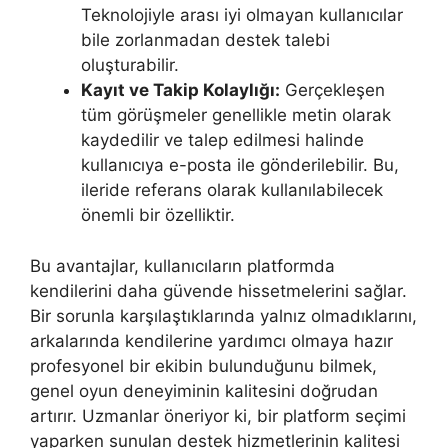
Teknolojiyle arası iyi olmayan kullanıcılar
bile zorlanmadan destek talebi
oluşturabilir.
Kayıt ve Takip Kolaylığı:
Gerçekleşen
tüm görüşmeler genellikle metin olarak
kaydedilir ve talep edilmesi halinde
kullanıcıya e-posta ile gönderilebilir. Bu,
ileride referans olarak kullanılabilecek
önemli bir özelliktir.
Bu avantajlar, kullanıcıların platformda
kendilerini daha güvende hissetmelerini sağlar.
Bir sorunla karşılaştıklarında yalnız olmadıklarını,
arkalarında kendilerine yardımcı olmaya hazır
profesyonel bir ekibin bulunduğunu bilmek,
genel oyun deneyiminin kalitesini doğrudan
artırır. Uzmanlar öneriyor ki, bir platform seçimi
yaparken sunulan destek hizmetlerinin kalitesi