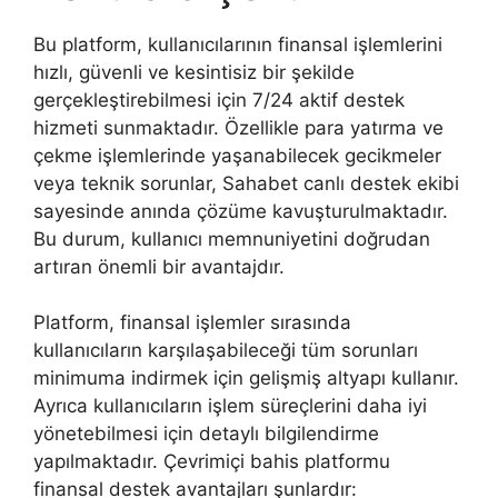
Bu platform, kullanıcılarının finansal işlemlerini
hızlı, güvenli ve kesintisiz bir şekilde
gerçekleştirebilmesi için 7/24 aktif destek
hizmeti sunmaktadır. Özellikle para yatırma ve
çekme işlemlerinde yaşanabilecek gecikmeler
veya teknik sorunlar, Sahabet canlı destek ekibi
sayesinde anında çözüme kavuşturulmaktadır.
Bu durum, kullanıcı memnuniyetini doğrudan
artıran önemli bir avantajdır.
Platform, finansal işlemler sırasında
kullanıcıların karşılaşabileceği tüm sorunları
minimuma indirmek için gelişmiş altyapı kullanır.
Ayrıca kullanıcıların işlem süreçlerini daha iyi
yönetebilmesi için detaylı bilgilendirme
yapılmaktadır. Çevrimiçi bahis platformu
finansal destek avantajları şunlardır: