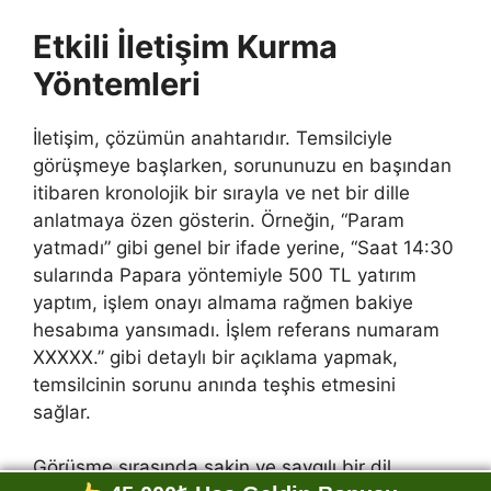
Etkili İletişim Kurma
Yöntemleri
İletişim, çözümün anahtarıdır. Temsilciyle
görüşmeye başlarken, sorununuzu en başından
itibaren kronolojik bir sırayla ve net bir dille
anlatmaya özen gösterin. Örneğin, “Param
yatmadı” gibi genel bir ifade yerine, “Saat 14:30
sularında Papara yöntemiyle 500 TL yatırım
yaptım, işlem onayı almama rağmen bakiye
hesabıma yansımadı. İşlem referans numaram
XXXXX.” gibi detaylı bir açıklama yapmak,
temsilcinin sorunu anında teşhis etmesini
sağlar.
Görüşme sırasında sakin ve saygılı bir dil