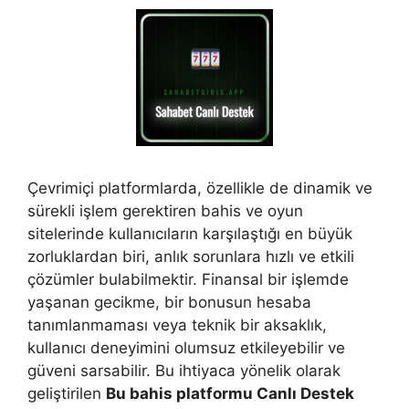
Çevrimiçi platformlarda, özellikle de dinamik ve
sürekli işlem gerektiren bahis ve oyun
sitelerinde kullanıcıların karşılaştığı en büyük
zorluklardan biri, anlık sorunlara hızlı ve etkili
çözümler bulabilmektir. Finansal bir işlemde
yaşanan gecikme, bir bonusun hesaba
tanımlanmaması veya teknik bir aksaklık,
kullanıcı deneyimini olumsuz etkileyebilir ve
güveni sarsabilir. Bu ihtiyaca yönelik olarak
geliştirilen
Bu bahis platformu Canlı Destek