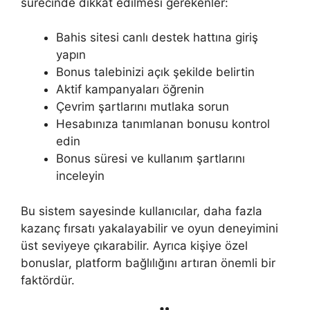
sürecinde dikkat edilmesi gerekenler:
Bahis sitesi canlı destek hattına giriş
yapın
Bonus talebinizi açık şekilde belirtin
Aktif kampanyaları öğrenin
Çevrim şartlarını mutlaka sorun
Hesabınıza tanımlanan bonusu kontrol
edin
Bonus süresi ve kullanım şartlarını
inceleyin
Bu sistem sayesinde kullanıcılar, daha fazla
kazanç fırsatı yakalayabilir ve oyun deneyimini
üst seviyeye çıkarabilir. Ayrıca kişiye özel
bonuslar, platform bağlılığını artıran önemli bir
faktördür.