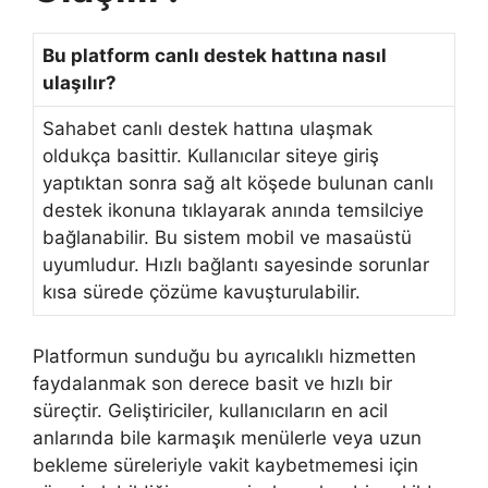
Bu platform canlı destek hattına nasıl
ulaşılır?
Sahabet canlı destek hattına ulaşmak
oldukça basittir. Kullanıcılar siteye giriş
yaptıktan sonra sağ alt köşede bulunan canlı
destek ikonuna tıklayarak anında temsilciye
bağlanabilir. Bu sistem mobil ve masaüstü
uyumludur. Hızlı bağlantı sayesinde sorunlar
kısa sürede çözüme kavuşturulabilir.
Platformun sunduğu bu ayrıcalıklı hizmetten
faydalanmak son derece basit ve hızlı bir
süreçtir. Geliştiriciler, kullanıcıların en acil
anlarında bile karmaşık menülerle veya uzun
bekleme süreleriyle vakit kaybetmemesi için