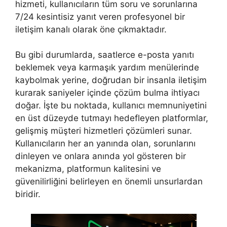
hizmeti, kullanıcıların tüm soru ve sorunlarına
7/24 kesintisiz yanıt veren profesyonel bir
iletişim kanalı olarak öne çıkmaktadır.
Bu gibi durumlarda, saatlerce e-posta yanıtı
beklemek veya karmaşık yardım menülerinde
kaybolmak yerine, doğrudan bir insanla iletişim
kurarak saniyeler içinde çözüm bulma ihtiyacı
doğar. İşte bu noktada, kullanıcı memnuniyetini
en üst düzeyde tutmayı hedefleyen platformlar,
gelişmiş müşteri hizmetleri çözümleri sunar.
Kullanıcıların her an yanında olan, sorunlarını
dinleyen ve onlara anında yol gösteren bir
mekanizma, platformun kalitesini ve
güvenilirliğini belirleyen en önemli unsurlardan
biridir.