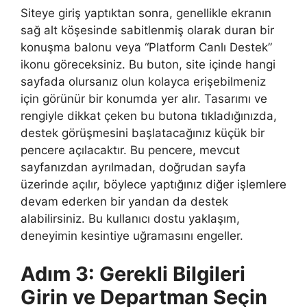
Siteye giriş yaptıktan sonra, genellikle ekranın
sağ alt köşesinde sabitlenmiş olarak duran bir
konuşma balonu veya “Platform Canlı Destek”
ikonu göreceksiniz. Bu buton, site içinde hangi
sayfada olursanız olun kolayca erişebilmeniz
için görünür bir konumda yer alır. Tasarımı ve
rengiyle dikkat çeken bu butona tıkladığınızda,
destek görüşmesini başlatacağınız küçük bir
pencere açılacaktır. Bu pencere, mevcut
sayfanızdan ayrılmadan, doğrudan sayfa
üzerinde açılır, böylece yaptığınız diğer işlemlere
devam ederken bir yandan da destek
alabilirsiniz. Bu kullanıcı dostu yaklaşım,
deneyimin kesintiye uğramasını engeller.
Adım 3: Gerekli Bilgileri
Girin ve Departman Seçin