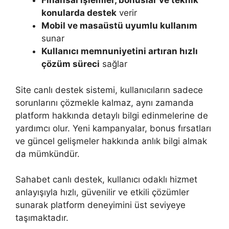
Finansal işlemler, bonuslar ve teknik
konularda destek
verir
Mobil ve masaüstü uyumlu kullanım
sunar
Kullanıcı memnuniyetini artıran hızlı
çözüm süreci
sağlar
Site canlı destek sistemi, kullanıcıların sadece
sorunlarını çözmekle kalmaz, aynı zamanda
platform hakkında detaylı bilgi edinmelerine de
yardımcı olur. Yeni kampanyalar, bonus fırsatları
ve güncel gelişmeler hakkında anlık bilgi almak
da mümkündür.
Sahabet canlı destek, kullanıcı odaklı hizmet
anlayışıyla hızlı, güvenilir ve etkili çözümler
sunarak platform deneyimini üst seviyeye
taşımaktadır.