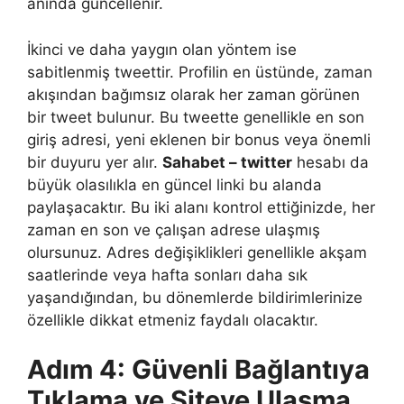
anında güncellenir.
İkinci ve daha yaygın olan yöntem ise
sabitlenmiş tweettir. Profilin en üstünde, zaman
akışından bağımsız olarak her zaman görünen
bir tweet bulunur. Bu tweette genellikle en son
giriş adresi, yeni eklenen bir bonus veya önemli
bir duyuru yer alır.
Sahabet – twitter
hesabı da
büyük olasılıkla en güncel linki bu alanda
paylaşacaktır. Bu iki alanı kontrol ettiğinizde, her
zaman en son ve çalışan adrese ulaşmış
olursunuz. Adres değişiklikleri genellikle akşam
saatlerinde veya hafta sonları daha sık
yaşandığından, bu dönemlerde bildirimlerinize
özellikle dikkat etmeniz faydalı olacaktır.
Adım 4: Güvenli Bağlantıya
Tıklama ve Siteye Ulaşma