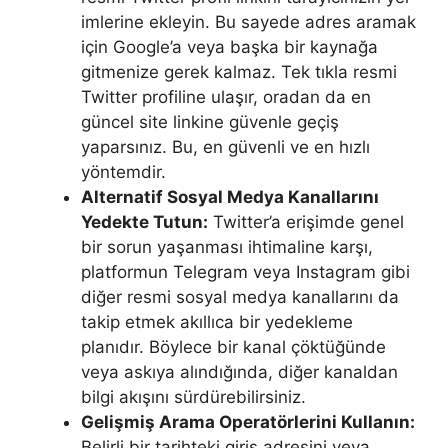
imlerine ekleyin. Bu sayede adres aramak
için Google’a veya başka bir kaynağa
gitmenize gerek kalmaz. Tek tıkla resmi
Twitter profiline ulaşır, oradan da en
güncel site linkine güvenle geçiş
yaparsınız. Bu, en güvenli ve en hızlı
yöntemdir.
Alternatif Sosyal Medya Kanallarını
Yedekte Tutun:
Twitter’a erişimde genel
bir sorun yaşanması ihtimaline karşı,
platformun Telegram veya Instagram gibi
diğer resmi sosyal medya kanallarını da
takip etmek akıllıca bir yedekleme
planıdır. Böylece bir kanal çöktüğünde
veya askıya alındığında, diğer kanaldan
bilgi akışını sürdürebilirsiniz.
Gelişmiş Arama Operatörlerini Kullanın:
Belirli bir tarihteki giriş adresini veya