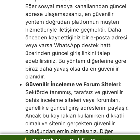
Eğer sosyal medya kanallarından güncel
adrese ulaşamazsanız, en güvenilir
yöntem doğrudan platformun müşteri
hizmetleriyle iletişime geçmektir. Daha
önceden kaydettiğiniz bir e-posta adresi
veya varsa WhatsApp destek hattı
üzerinden güncel giriş linkini talep
edebilirsiniz. Bu yöntem diğerlerine göre
biraz daha yavaş olsa da en güvenilir
olanıdır.
Güvenilir İnceleme ve Forum Siteleri:
Sektörde tanınmış, tarafsız ve güvenilir
bahis inceleme siteleri veya forumları,
genellikle güncel giriş adreslerini paylaşır.
Ancak bu kaynakları kullanırken dikkatli
olmalı ve sitenin gerçekten güvenilir
olduğundan emin olmalısınız. Diğer
kullanıcıların yorumları, bu konuda size