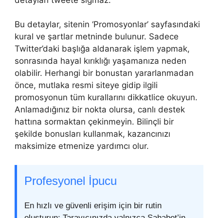
Bu detaylar, sitenin ‘Promosyonlar’ sayfasındaki
kural ve şartlar metninde bulunur. Sadece
Twitter’daki başlığa aldanarak işlem yapmak,
sonrasında hayal kırıklığı yaşamanıza neden
olabilir. Herhangi bir bonustan yararlanmadan
önce, mutlaka resmi siteye gidip ilgili
promosyonun tüm kurallarını dikkatlice okuyun.
Anlamadığınız bir nokta olursa, canlı destek
hattına sormaktan çekinmeyin. Bilinçli bir
şekilde bonusları kullanmak, kazancınızı
maksimize etmenize yardımcı olur.
Profesyonel İpucu
En hızlı ve güvenli erişim için bir rutin
oluşturun: Tarayıcınızda yalnızca Sahabet’in