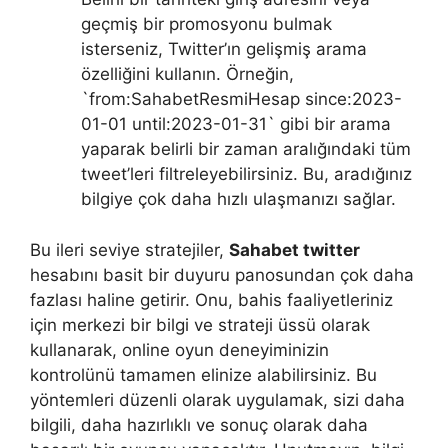
geçmiş bir promosyonu bulmak
isterseniz, Twitter’ın gelişmiş arama
özelliğini kullanın. Örneğin,
`from:SahabetResmiHesap since:2023-
01-01 until:2023-01-31` gibi bir arama
yaparak belirli bir zaman aralığındaki tüm
tweet’leri filtreleyebilirsiniz. Bu, aradığınız
bilgiye çok daha hızlı ulaşmanızı sağlar.
Bu ileri seviye stratejiler,
Sahabet twitter
hesabını basit bir duyuru panosundan çok daha
fazlası haline getirir. Onu, bahis faaliyetleriniz
için merkezi bir bilgi ve strateji üssü olarak
kullanarak, online oyun deneyiminizin
kontrolünü tamamen elinize alabilirsiniz. Bu
yöntemleri düzenli olarak uygulamak, sizi daha
bilgili, daha hazırlıklı ve sonuç olarak daha