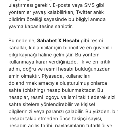
ulaştırması gerekir. E-posta veya SMS gibi
yöntemler yavaş kalabilirken, Twitter anlık
bildirim özelliği sayesinde bu bilgiyi anında
yayma kapasitesine sahiptir.
Bu nedenle,
Sahabet X Hesabı
gibi resmi
kanallar, kullanıcılar için birincil ve en güvenilir
bilgi kaynağı haline gelmiştir. Bu yöntemi
kullanmaya karar verdiğinizde, ilk ve en kritik
adım, doğru ve resmi hesabı bulduğunuzdan
emin olmaktır. Piyasada, kullanıcıları
dolandırmak amacıyla oluşturulmuş onlarca
sahte (phishing) hesap bulunmaktadır. Bu
hesaplar, resmi logoyu ve ismi taklit ederek sizi
sahte sitelere yönlendirebilir ve kişisel
bilgilerinizi veya paranızı çalabilir. Bu yüzden, bir
hesabı takip etmeden önce takipçi sayısı,
hesabın açılış tarihi, paylaşımların tutarlılığı ve