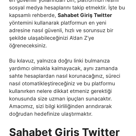
sosyal medya hesaplarını takip etmektir. İşte bu
kapsamlı rehberde,
Sahabet Giriş Twitter
yöntemini kullanarak platformun en yeni
adresine nasıl güvenli, hızlı ve sorunsuz bir
şekilde ulaşabileceğinizi A’dan Z’ye
öğreneceksiniz.
Bu kılavuz, yalnızca doğru linki bulmanıza
yardımcı olmakla kalmayacak, aynı zamanda
sahte hesaplardan nasıl korunacağınız, süreci
nasıl otomatikleştireceğiniz ve bu platformu
kullanırken nelere dikkat etmeniz gerektiği
konusunda size uzman ipuçları sunacaktır.
Amacımız, sizi bilgi kirliliğinden arındırarak
doğrudan hedefinize ulaştırmaktır.
Sahabet Giriş Twitter