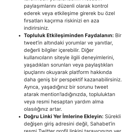
paylaşımlarını düzenli olarak kontrol
ederek veya etkileşime girerek bu özel
fırsatları kaçırma riskinizi en aza
indirirsiniz.
Topluluk Etkileşiminden Faydalanın:
Bir
tweet’in altındaki yorumlar ve yanıtlar,
değerli bilgiler içerebilir. Diğer
kullanıcıların siteyle ilgili deneyimlerini,
yaşadıkları sorunları veya paylaştıkları
ipuçlarını okuyarak platform hakkında
daha geniş bir perspektif kazanabilirsiniz.
Ayrıca, yaşadığınız bir sorunu tweet
atarak mention’ladığınızda, topluluktan
veya resmi hesaptan yardım alma
olasılığınız artar.
Doğru Linki Yer İmlerine Ekleyin:
Sürekli
değişen giriş adresini değil, Sahabet’in
resmi Twitter profil linkini tarayıcınızın yer