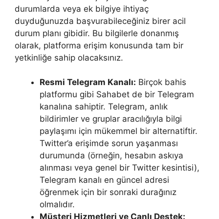
durumlarda veya ek bilgiye ihtiyaç
duyduğunuzda başvurabileceğiniz birer acil
durum planı gibidir. Bu bilgilerle donanmış
olarak, platforma erişim konusunda tam bir
yetkinliğe sahip olacaksınız.
Resmi Telegram Kanalı:
Birçok bahis
platformu gibi Sahabet de bir Telegram
kanalına sahiptir. Telegram, anlık
bildirimler ve gruplar aracılığıyla bilgi
paylaşımı için mükemmel bir alternatiftir.
Twitter’a erişimde sorun yaşanması
durumunda (örneğin, hesabın askıya
alınması veya genel bir Twitter kesintisi),
Telegram kanalı en güncel adresi
öğrenmek için bir sonraki durağınız
olmalıdır.
Müşteri Hizmetleri ve Canlı Destek: