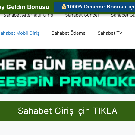
oş Geldin Bonusu
1000₺ Deneme Bonusu iç
Sahabet Alternatif Giriş
Sahabet Güncel
Sahabet Gü
ahabet Mobil Giriş
Sahabet Ödeme
Sahabet TV
Sahabet Giriş için TIKLA