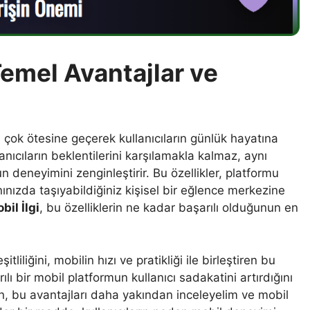
emel Avantajlar ve
n çok ötesine geçerek kullanıcıların günlük hayatına
nıcıların beklentilerini karşılamakla kalmaz, aynı
deneyimini zenginleştirir. Bu özellikler, platformu
ınızda taşıyabildiğiniz kişisel bir eğlence merkezine
il İlgi
, bu özelliklerin ne kadar başarılı olduğunun en
iliğini, mobilin hızı ve pratikliği ile birleştiren bu
bir mobil platformun kullanıcı sadakatini artırdığını
in, bu avantajları daha yakından inceleyelim ve mobil