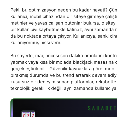
Peki, bu optimizasyon neden bu kadar hayati? Çünk
kullanıcı, mobil cihazından bir siteye girmeye çalı
metinler ve yavaş çalışan butonlar bulursa, o sitey
bir kullanıcıyı kaybetmekle kalmaz, aynı zamanda m
da bu noktada ortaya çıkıyor. Kullanıcıya, sanki cih
kullanıyormuş hissi verir.
Bu sayede, maç öncesi son dakika oranlarını kontro
yapmak veya kısa bir molada blackjack masasına ot
gerçekleştirilebilir. Güvenilir kaynaklara göre, mobi
bırakmış durumda ve bu trend artarak devam ediyor
kusursuz bir deneyim sunan platformlar, rekabette
teknolojik gereklilik değil, aynı zamanda kullanıcıya