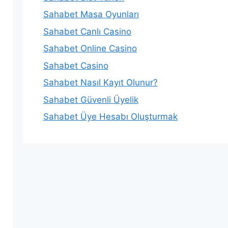
Sahabet Masa Oyunları
Sahabet Canlı Casino
Sahabet Online Casino
Sahabet Casino
Sahabet Nasıl Kayıt Olunur?
Sahabet Güvenli Üyelik
Sahabet Üye Hesabı Oluşturmak