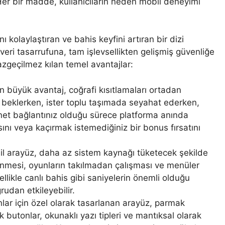
er bir madde, kullanıcıların neden mobil deneyimi
nı kolaylaştıran ve bahis keyfini artıran bir dizi
n veri tasarrufuna, tam işlevsellikten gelişmiş güvenliğe
vazgeçilmez kılan temel avantajlar:
n büyük avantaj, coğrafi kısıtlamaları ortadan
zı beklerken, ister toplu taşımada seyahat ederken,
ernet bağlantınız olduğu sürece platforma anında
sını veya kaçırmak istemediğiniz bir bonus fırsatını
l arayüz, daha az sistem kaynağı tüketecek şekilde
klenmesi, oyunların takılmadan çalışması ve menüler
llikle canlı bahis gibi saniyelerin önemli olduğu
udan etkileyebilir.
lar için özel olarak tasarlanan arayüz, parmak
k butonlar, okunaklı yazı tipleri ve mantıksal olarak