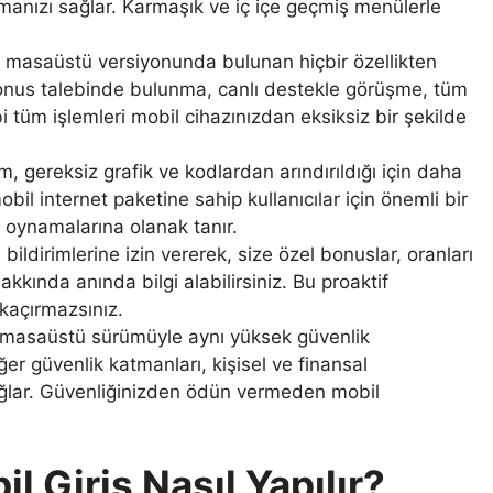
manızı sağlar. Karmaşık ve iç içe geçmiş menülerle
 masaüstü versiyonunda bulunan hiçbir özellikten
onus talebinde bulunma, canlı destekle görüşme, tüm
i tüm işlemleri mobil cihazınızdan eksiksiz bir şekilde
, gereksiz grafik ve kodlardan arındırıldığı için daha
 mobil internet paketine sahip kullanıcılar için önemli bir
 oynamalarına olanak tanır.
 bildirimlerine izin vererek, size özel bonuslar, oranları
kında anında bilgi alabilirsiniz. Bu proaktif
 kaçırmazsınız.
, masaüstü sürümüyle aynı yüksek güvenlik
ğer güvenlik katmanları, kişisel ve finansal
ağlar. Güvenliğinizden ödün vermeden mobil
 Giriş Nasıl Yapılır?