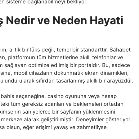
den sisteme bağlanabilmeyi bekliyor.
iş Nedir ve Neden Hayati
şim, artık bir lüks değil, temel bir standarttır. Sahabet
an, platformun tüm hizmetlerine akıllı telefonlar ve
şim sağlayan optimize edilmiş bir portaldır. Bu, sadece
ksine, mobil cihazların dokunmatik ekran dinamikleri,
ulundurularak sıfırdan tasarlanmış akıllı bir arayüzdür.
ği bahis seçeneğine, casino oyununa veya hesap
eki tüm gereksiz adımları ve beklemeleri ortadan
imsenin saniyelerce bir sayfanın yüklenmesini
merkeze alarak geliştirilmiştir. Deneyimler gösteriyor
ursa olsun, eğer erişimi yavaş ve zahmetliyse