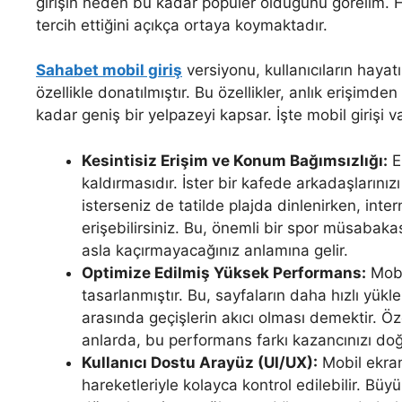
girişin neden bu kadar popüler olduğunu görelim. H
tercih ettiğini açıkça ortaya koymaktadır.
Sahabet mobil giriş
versiyonu, kullanıcıların hayatı
özellikle donatılmıştır. Bu özellikler, anlık erişimde
kadar geniş bir yelpazeyi kapsar. İşte mobil girişi 
Kesintisiz Erişim ve Konum Bağımsızlığı:
E
kaldırmasıdır. İster bir kafede arkadaşlarını
isterseniz de tatilde plajda dinlenirken, int
erişebilirsiniz. Bu, önemli bir spor müsabaka
asla kaçırmayacağınız anlamına gelir.
Optimize Edilmiş Yüksek Performans:
Mobi
tasarlanmıştır. Bu, sayfaların daha hızlı yü
arasında geçişlerin akıcı olması demektir. Öze
anlarda, bu performans farkı kazancınızı doğr
Kullanıcı Dostu Arayüz (UI/UX):
Mobil ekran
hareketleriyle kolayca kontrol edilebilir. Büyü