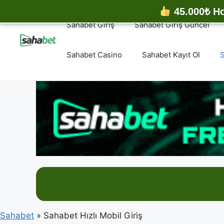
İçeriğe
45.000₺ H
atla
Sahabet Giriş
Sahabet Giriş Güncel
Sahabet Casino
Sahabet Kayıt Ol
S
Sahabet
»
Sahabet Hızlı Mobil Giriş