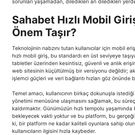
sorunları yaşamadan, diledikleri an diledikleri yer
Sahabet Hızlı Mobil Gir
Önem Taşır?
Teknolojinin nabzını tutan kullanıcılar için mobil eri
hızlı mobil giriş, bu standardı en üst seviyeye taşıy
tabletler üzerinden kesintisiz, güvenli ve anlık eri
web sitesinin küçültülmüş bir versiyonu değildir; a
işlemci güçleri ve veri bağlantı hızları göz önünde b
Temel amacı, kullanıcının birkaç dokunuşla istedi
yönetimi menüsüne ulaşmasını sağlamak, bu süreçt
kaldırmaktır. Günümüzün hızlı tempolu yaşamında k
bekleyecek vakti yoktur ve bu platform, bu gerçeği 
ki, bir platform ne kadar kaliteli oyunlara sahip ol
kullanıcıların ilgisini hızla kaybeder.