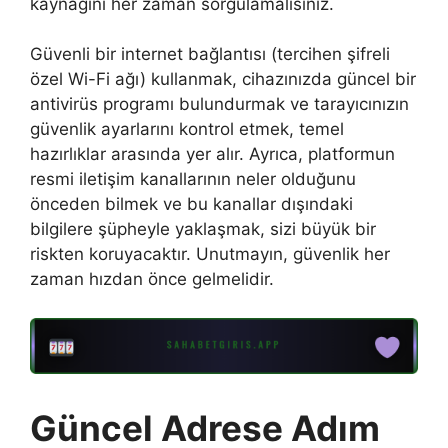
kaynağını her zaman sorgulamalısınız.
Güvenli bir internet bağlantısı (tercihen şifreli
özel Wi-Fi ağı) kullanmak, cihazınızda güncel bir
antivirüs programı bulundurmak ve tarayıcınızın
güvenlik ayarlarını kontrol etmek, temel
hazırlıklar arasında yer alır. Ayrıca, platformun
resmi iletişim kanallarının neler olduğunu
önceden bilmek ve bu kanallar dışındaki
bilgilere şüpheyle yaklaşmak, sizi büyük bir
riskten koruyacaktır. Unutmayın, güvenlik her
zaman hızdan önce gelmelidir.
Güncel Adrese Adım