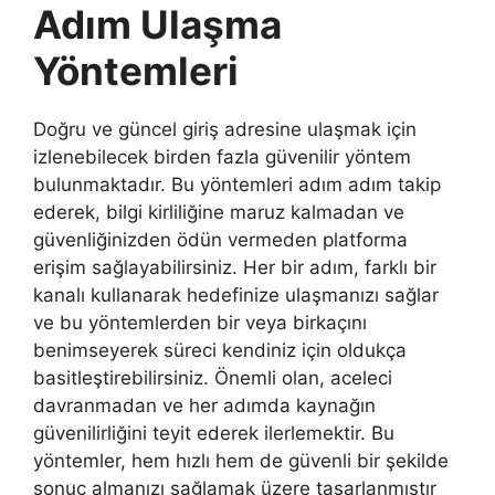
Adım Ulaşma
Yöntemleri
Doğru ve güncel giriş adresine ulaşmak için
izlenebilecek birden fazla güvenilir yöntem
bulunmaktadır. Bu yöntemleri adım adım takip
ederek, bilgi kirliliğine maruz kalmadan ve
güvenliğinizden ödün vermeden platforma
erişim sağlayabilirsiniz. Her bir adım, farklı bir
kanalı kullanarak hedefinize ulaşmanızı sağlar
ve bu yöntemlerden bir veya birkaçını
benimseyerek süreci kendiniz için oldukça
basitleştirebilirsiniz. Önemli olan, aceleci
davranmadan ve her adımda kaynağın
güvenilirliğini teyit ederek ilerlemektir. Bu
yöntemler, hem hızlı hem de güvenli bir şekilde
sonuç almanızı sağlamak üzere tasarlanmıştır