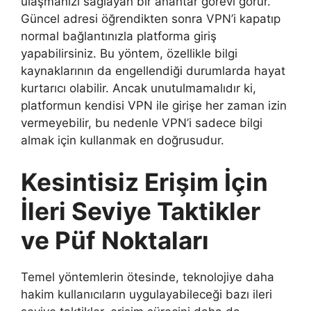
ulaşmanızı sağlayan bir anahtar görevi görür.
Güncel adresi öğrendikten sonra VPN’i kapatıp
normal bağlantınızla platforma giriş
yapabilirsiniz. Bu yöntem, özellikle bilgi
kaynaklarının da engellendiği durumlarda hayat
kurtarıcı olabilir. Ancak unutulmamalıdır ki,
platformun kendisi VPN ile girişe her zaman izin
vermeyebilir, bu nedenle VPN’i sadece bilgi
almak için kullanmak en doğrusudur.
Kesintisiz Erişim İçin
İleri Seviye Taktikler
ve Püf Noktaları
Temel yöntemlerin ötesinde, teknolojiye daha
hakim kullanıcıların uygulayabileceği bazı ileri