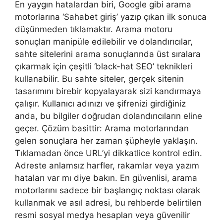
En yaygın hatalardan biri, Google gibi arama
motorlarına ‘Sahabet giriş’ yazıp çıkan ilk sonuca
düşünmeden tıklamaktır. Arama motoru
sonuçları manipüle edilebilir ve dolandırıcılar,
sahte sitelerini arama sonuçlarında üst sıralara
çıkarmak için çeşitli ‘black-hat SEO’ teknikleri
kullanabilir. Bu sahte siteler, gerçek sitenin
tasarımını birebir kopyalayarak sizi kandırmaya
çalışır. Kullanıcı adınızı ve şifrenizi girdiğiniz
anda, bu bilgiler doğrudan dolandırıcıların eline
geçer. Çözüm basittir: Arama motorlarından
gelen sonuçlara her zaman şüpheyle yaklaşın.
Tıklamadan önce URL’yi dikkatlice kontrol edin.
Adreste anlamsız harfler, rakamlar veya yazım
hataları var mı diye bakın. En güvenlisi, arama
motorlarını sadece bir başlangıç noktası olarak
kullanmak ve asıl adresi, bu rehberde belirtilen
resmi sosyal medya hesapları veya güvenilir