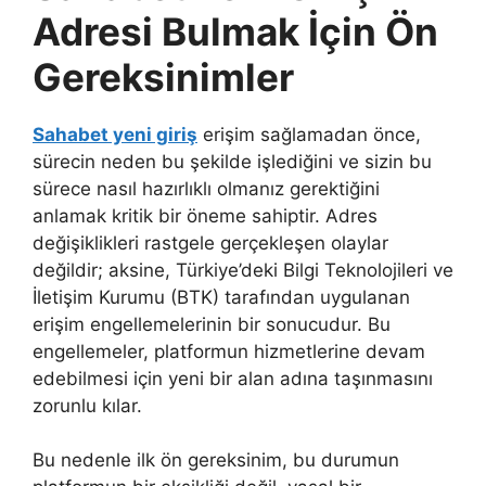
Adresi Bulmak İçin Ön
Gereksinimler
Sahabet yeni giriş
erişim sağlamadan önce,
sürecin neden bu şekilde işlediğini ve sizin bu
sürece nasıl hazırlıklı olmanız gerektiğini
anlamak kritik bir öneme sahiptir. Adres
değişiklikleri rastgele gerçekleşen olaylar
değildir; aksine, Türkiye’deki Bilgi Teknolojileri ve
İletişim Kurumu (BTK) tarafından uygulanan
erişim engellemelerinin bir sonucudur. Bu
engellemeler, platformun hizmetlerine devam
edebilmesi için yeni bir alan adına taşınmasını
zorunlu kılar.
Bu nedenle ilk ön gereksinim, bu durumun