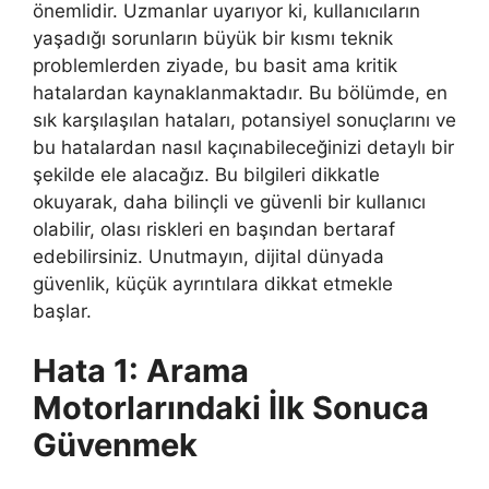
önemlidir. Uzmanlar uyarıyor ki, kullanıcıların
yaşadığı sorunların büyük bir kısmı teknik
problemlerden ziyade, bu basit ama kritik
hatalardan kaynaklanmaktadır. Bu bölümde, en
sık karşılaşılan hataları, potansiyel sonuçlarını ve
bu hatalardan nasıl kaçınabileceğinizi detaylı bir
şekilde ele alacağız. Bu bilgileri dikkatle
okuyarak, daha bilinçli ve güvenli bir kullanıcı
olabilir, olası riskleri en başından bertaraf
edebilirsiniz. Unutmayın, dijital dünyada
güvenlik, küçük ayrıntılara dikkat etmekle
başlar.
Hata 1: Arama
Motorlarındaki İlk Sonuca
Güvenmek