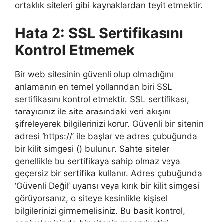
ortaklık siteleri gibi kaynaklardan teyit etmektir.
Hata 2: SSL Sertifikasını
Kontrol Etmemek
Bir web sitesinin güvenli olup olmadığını
anlamanın en temel yollarından biri SSL
sertifikasını kontrol etmektir. SSL sertifikası,
tarayıcınız ile site arasındaki veri akışını
şifreleyerek bilgilerinizi korur. Güvenli bir sitenin
adresi ‘https://’ ile başlar ve adres çubuğunda
bir kilit simgesi () bulunur. Sahte siteler
genellikle bu sertifikaya sahip olmaz veya
geçersiz bir sertifika kullanır. Adres çubuğunda
‘Güvenli Değil’ uyarısı veya kırık bir kilit simgesi
görüyorsanız, o siteye kesinlikle kişisel
bilgilerinizi girmemelisiniz. Bu basit kontrol,