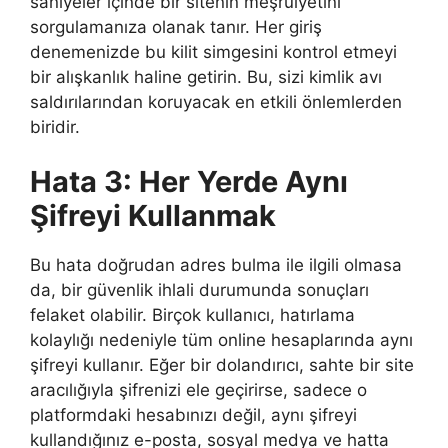
saniyeler içinde bir sitenin meşruiyetini
sorgulamanıza olanak tanır. Her giriş
denemenizde bu kilit simgesini kontrol etmeyi
bir alışkanlık haline getirin. Bu, sizi kimlik avı
saldırılarından koruyacak en etkili önlemlerden
biridir.
Hata 3: Her Yerde Aynı
Şifreyi Kullanmak
Bu hata doğrudan adres bulma ile ilgili olmasa
da, bir güvenlik ihlali durumunda sonuçları
felaket olabilir. Birçok kullanıcı, hatırlama
kolaylığı nedeniyle tüm online hesaplarında aynı
şifreyi kullanır. Eğer bir dolandırıcı, sahte bir site
aracılığıyla şifrenizi ele geçirirse, sadece o
platformdaki hesabınızı değil, aynı şifreyi
kullandığınız e-posta, sosyal medya ve hatta