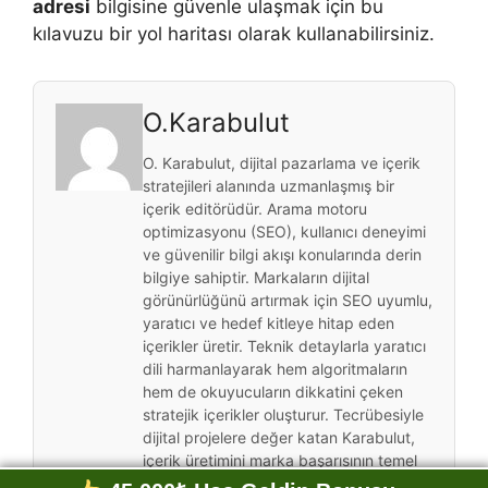
adresi
bilgisine güvenle ulaşmak için bu
kılavuzu bir yol haritası olarak kullanabilirsiniz.
O.Karabulut
O. Karabulut, dijital pazarlama ve içerik
stratejileri alanında uzmanlaşmış bir
içerik editörüdür. Arama motoru
optimizasyonu (SEO), kullanıcı deneyimi
ve güvenilir bilgi akışı konularında derin
bilgiye sahiptir. Markaların dijital
görünürlüğünü artırmak için SEO uyumlu,
yaratıcı ve hedef kitleye hitap eden
içerikler üretir. Teknik detaylarla yaratıcı
dili harmanlayarak hem algoritmaların
hem de okuyucuların dikkatini çeken
stratejik içerikler oluşturur. Tecrübesiyle
dijital projelere değer katan Karabulut,
içerik üretimini marka başarısının temel
yapı taşlarından biri olarak