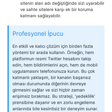
sitenin alan adı değiştiğinde sizi uyarabilir
ve sahte sitelere karşı ek bir koruma
katmanı sağlayabilir.
Profesyonel İpucu
En etkili ve kalıcı çözüm için birden fazla
yöntemi bir arada kullanın. Örneğin, hem
platformun resmi Twitter hesabını takip
edin, hem bildirimlerini açın, hem de mobil
uygulamasını telefonunuza kurun. Bu çok
katmanlı yaklaşım, bir kanalın başarısız
olması durumunda diğerinin devreye
girmesini sağlar ve sizi hiçbir zaman
erişimsiz bırakmaz. Bu strateji, ‘yedeklilik’
prensibine dayanır ve en zorlu engelleme
anlarında bile kesintisiz bir deneyim sunar.