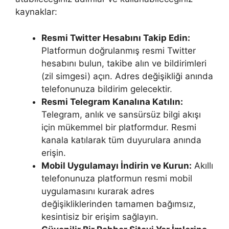
kaynaklar:
Resmi Twitter Hesabını Takip Edin:
Platformun doğrulanmış resmi Twitter
hesabını bulun, takibe alın ve bildirimleri
(zil simgesi) açın. Adres değişikliği anında
telefonunuza bildirim gelecektir.
Resmi Telegram Kanalına Katılın:
Telegram, anlık ve sansürsüz bilgi akışı
için mükemmel bir platformdur. Resmi
kanala katılarak tüm duyurulara anında
erişin.
Mobil Uygulamayı İndirin ve Kurun:
Akıllı
telefonunuza platformun resmi mobil
uygulamasını kurarak adres
değişikliklerinden tamamen bağımsız,
kesintisiz bir erişim sağlayın.