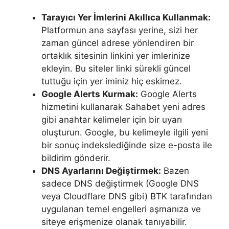
Tarayıcı Yer İmlerini Akıllıca Kullanmak:
Platformun ana sayfası yerine, sizi her
zaman güncel adrese yönlendiren bir
ortaklık sitesinin linkini yer imlerinize
ekleyin. Bu siteler linki sürekli güncel
tuttuğu için yer iminiz hiç eskimez.
Google Alerts Kurmak:
Google Alerts
hizmetini kullanarak Sahabet yeni adres
gibi anahtar kelimeler için bir uyarı
oluşturun. Google, bu kelimeyle ilgili yeni
bir sonuç indekslediğinde size e-posta ile
bildirim gönderir.
DNS Ayarlarını Değiştirmek:
Bazen
sadece DNS değiştirmek (Google DNS
veya Cloudflare DNS gibi) BTK tarafından
uygulanan temel engelleri aşmanıza ve
siteye erişmenize olanak tanıyabilir.