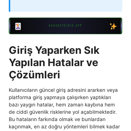
Giriş Yaparken Sık
Yapılan Hatalar ve
Çözümleri
Kullanıcıların güncel giriş adresini ararken veya
platforma giriş yapmaya çalışırken yaptıkları
bazı yaygın hatalar, hem zaman kaybına hem
de ciddi güvenlik risklerine yol açabilmektedir.
Bu hataların farkında olmak ve bunlardan
kaçınmak, en az doğru yöntemleri bilmek kadar