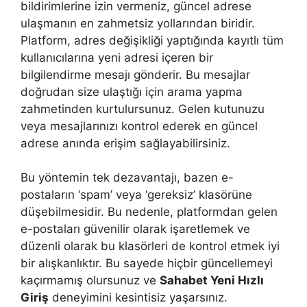
bildirimlerine izin vermeniz, güncel adrese
ulaşmanın en zahmetsiz yollarından biridir.
Platform, adres değişikliği yaptığında kayıtlı tüm
kullanıcılarına yeni adresi içeren bir
bilgilendirme mesajı gönderir. Bu mesajlar
doğrudan size ulaştığı için arama yapma
zahmetinden kurtulursunuz. Gelen kutunuzu
veya mesajlarınızı kontrol ederek en güncel
adrese anında erişim sağlayabilirsiniz.
Bu yöntemin tek dezavantajı, bazen e-
postaların ‘spam’ veya ‘gereksiz’ klasörüne
düşebilmesidir. Bu nedenle, platformdan gelen
e-postaları güvenilir olarak işaretlemek ve
düzenli olarak bu klasörleri de kontrol etmek iyi
bir alışkanlıktır. Bu sayede hiçbir güncellemeyi
kaçırmamış olursunuz ve
Sahabet Yeni Hızlı
Giriş
deneyimini kesintisiz yaşarsınız.