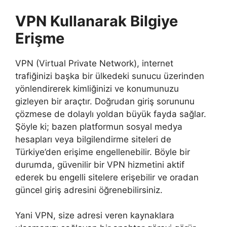
VPN Kullanarak Bilgiye
Erişme
VPN (Virtual Private Network), internet
trafiğinizi başka bir ülkedeki sunucu üzerinden
yönlendirerek kimliğinizi ve konumunuzu
gizleyen bir araçtır. Doğrudan giriş sorununu
çözmese de dolaylı yoldan büyük fayda sağlar.
Şöyle ki; bazen platformun sosyal medya
hesapları veya bilgilendirme siteleri de
Türkiye’den erişime engellenebilir. Böyle bir
durumda, güvenilir bir VPN hizmetini aktif
ederek bu engelli sitelere erişebilir ve oradan
güncel giriş adresini öğrenebilirsiniz.
Yani VPN, size adresi veren kaynaklara