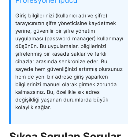
Profesyonel İpucu
Giriş bilgilerinizi (kullanıcı adı ve şifre)
tarayıcınızın şifre yöneticisine kaydetmek
yerine, güvenilir bir şifre yönetim
uygulaması (password manager) kullanmayı
düşünün. Bu uygulamalar, bilgilerinizi
şifrelenmiş bir kasada saklar ve farklı
cihazlar arasında senkronize eder. Bu
sayede hem güvenliğinizi artırmış olursunuz
hem de yeni bir adrese giriş yaparken
bilgilerinizi manuel olarak girmek zorunda
kalmazsınız. Bu, özellikle sık adres
değişikliği yaşanan durumlarda büyük
kolaylık sağlar.
Sıkça Sorulan Sorular