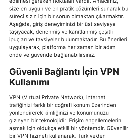
edilmesi gereken noktaları vardır. Amacımız,
size en uygun ve en pratik çözümleri sunarak bu
süreci sizin için bir sorun olmaktan çıkarmaktır.
Aşağıda, giriş deneyiminizi bir üst seviyeye
taşıyacak, denenmiş ve kanıtlanmış çeşitli
ipuçları ve tavsiyeler bulunmaktadır. Bu önerileri
uygulayarak, platforma her zaman bir adım
önde ve güvende bağlanabilirsiniz.
Güvenli Bağlantı İçin VPN
Kullanımı
VPN (Virtual Private Network), internet
trafiğinizi farklı bir coğrafi konum üzerinden
yönlendirerek kimliğinizi ve konumunuzu
gizleyen bir teknolojidir. Erişim engellemelerini
aşmak için oldukça etkili bir yöntemdir. Güvenilir
bir VPN hizmeti kullanarak, Türkiye’den