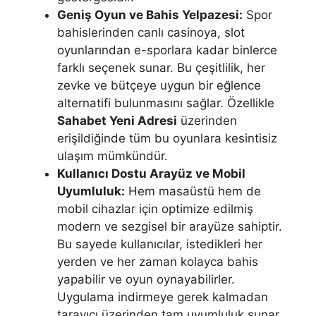
Geniş Oyun ve Bahis Yelpazesi:
Spor
bahislerinden canlı casinoya, slot
oyunlarından e-sporlara kadar binlerce
farklı seçenek sunar. Bu çeşitlilik, her
zevke ve bütçeye uygun bir eğlence
alternatifi bulunmasını sağlar. Özellikle
Sahabet Yeni Adresi
üzerinden
erişildiğinde tüm bu oyunlara kesintisiz
ulaşım mümkündür.
Kullanıcı Dostu Arayüz ve Mobil
Uyumluluk:
Hem masaüstü hem de
mobil cihazlar için optimize edilmiş
modern ve sezgisel bir arayüze sahiptir.
Bu sayede kullanıcılar, istedikleri her
yerden ve her zaman kolayca bahis
yapabilir ve oyun oynayabilirler.
Uygulama indirmeye gerek kalmadan
tarayıcı üzerinden tam uyumluluk sunar.