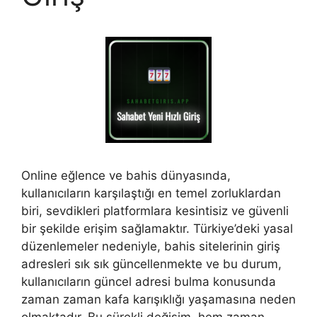
Online eğlence ve bahis dünyasında,
kullanıcıların karşılaştığı en temel zorluklardan
biri, sevdikleri platformlara kesintisiz ve güvenli
bir şekilde erişim sağlamaktır. Türkiye’deki yasal
düzenlemeler nedeniyle, bahis sitelerinin giriş
adresleri sık sık güncellenmekte ve bu durum,
kullanıcıların güncel adresi bulma konusunda
zaman zaman kafa karışıklığı yaşamasına neden
olmaktadır. Bu sürekli değişim, hem zaman