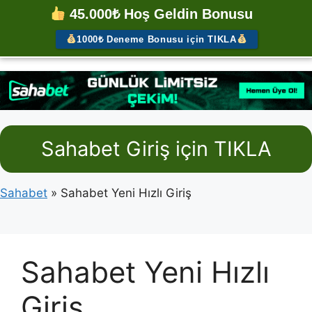
İçeriğe
45.000₺ Hoş Geldin Bonusu
atla
Menü
1000₺ Deneme Bonusu için TIKLA
Sahabet Giriş için TIKLA
Sahabet
»
Sahabet Yeni Hızlı Giriş
Sahabet Yeni Hızlı
Giriş