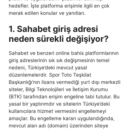
hedefler. İşte platforma erişimle ilgili en çok
merak edilen konular ve yanıtları.
1. Sahabet giriş adresi
neden sürekli değişiyor?
Sahabet ve benzeri online bahis platformlarının
giriş adreslerinin sık sık değişmesinin temel
nedeni, Türkiye’deki mevcut yasal
düzenlemelerdir. Spor Toto Teşkilat
Başkanlığı’nın lisans vermediği yurt dışı merkezli
siteler, Bilgi Teknolojileri ve İletişim Kurumu
(BTK) tarafından erişim engeline tabi tutulur. Bu
yasal bir yaptırımdır ve sitelerin Türkiye’deki
kullanıcılara hizmet vermesini engellemeyi
amaçlar. Bu engelleme kararı uygulandığında,
mevcut alan adı (domain) üzerinden siteye