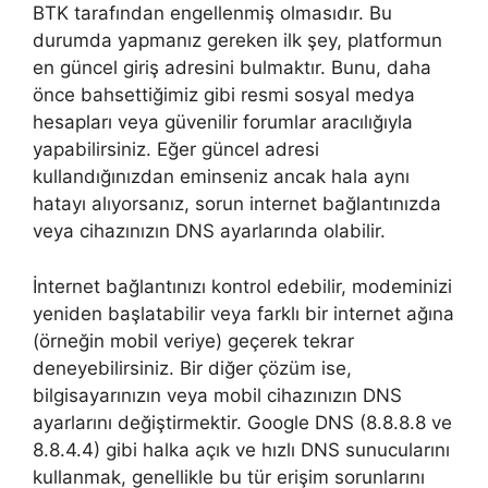
BTK tarafından engellenmiş olmasıdır. Bu
durumda yapmanız gereken ilk şey, platformun
en güncel giriş adresini bulmaktır. Bunu, daha
önce bahsettiğimiz gibi resmi sosyal medya
hesapları veya güvenilir forumlar aracılığıyla
yapabilirsiniz. Eğer güncel adresi
kullandığınızdan eminseniz ancak hala aynı
hatayı alıyorsanız, sorun internet bağlantınızda
veya cihazınızın DNS ayarlarında olabilir.
İnternet bağlantınızı kontrol edebilir, modeminizi
yeniden başlatabilir veya farklı bir internet ağına
(örneğin mobil veriye) geçerek tekrar
deneyebilirsiniz. Bir diğer çözüm ise,
bilgisayarınızın veya mobil cihazınızın DNS
ayarlarını değiştirmektir. Google DNS (8.8.8.8 ve
8.8.4.4) gibi halka açık ve hızlı DNS sunucularını
kullanmak, genellikle bu tür erişim sorunlarını