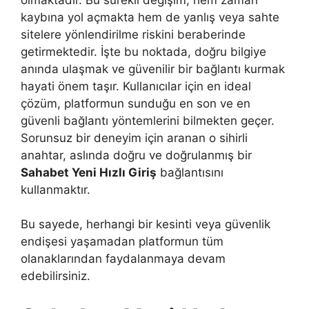
kaybına yol açmakta hem de yanlış veya sahte
sitelere yönlendirilme riskini beraberinde
getirmektedir. İşte bu noktada, doğru bilgiye
anında ulaşmak ve güvenilir bir bağlantı kurmak
hayati önem taşır. Kullanıcılar için en ideal
çözüm, platformun sunduğu en son ve en
güvenli bağlantı yöntemlerini bilmekten geçer.
Sorunsuz bir deneyim için aranan o sihirli
anahtar, aslında doğru ve doğrulanmış bir
Sahabet Yeni Hızlı Giriş
bağlantısını
kullanmaktır.
Bu sayede, herhangi bir kesinti veya güvenlik
endişesi yaşamadan platformun tüm
olanaklarından faydalanmaya devam
edebilirsiniz.