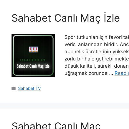
Sahabet Canlı Maç İzle
Spor tutkunları için favori 
verici anlarından biridir. A
abonelik ücretlerinin yüksekl
zorlu bir hale getirebilmekt
düşük kaliteli, sürekli donan
uğraşmak zorunda …
Read 
Kategoriler
Sahabet TV
Sahabet Canlı Maç